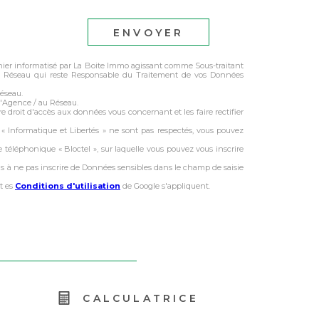
ENVOYER
ichier informatisé par La Boite Immo agissant comme Sous-traitant
 du Réseau qui reste Responsable du Traitement de vos Données
Réseau.
l'Agence / au Réseau.
e droit d'accès aux données vous concernant et les faire rectifier
s « Informatique et Libertés » ne sont pas respectés, vous pouvez
 téléphonique « Bloctel », sur laquelle vous pouvez vous inscrire
ns à ne pas inscrire de Données sensibles dans le champ de saisie
t es
Conditions d'utilisation
de Google s'appliquent.
R
CALCULATRICE