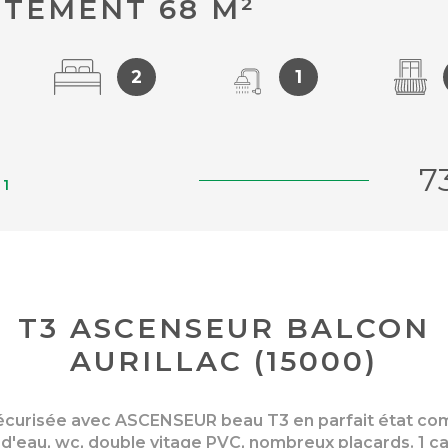
TEMENT 68 M²
2
1
7
41
T3 ASCENSEUR BALCON
AURILLAC (15000)
sécurisée avec ASCENSEUR beau T3 en parfait état co
e d'eau, wc, double vitage PVC, nombreux placards. 1 