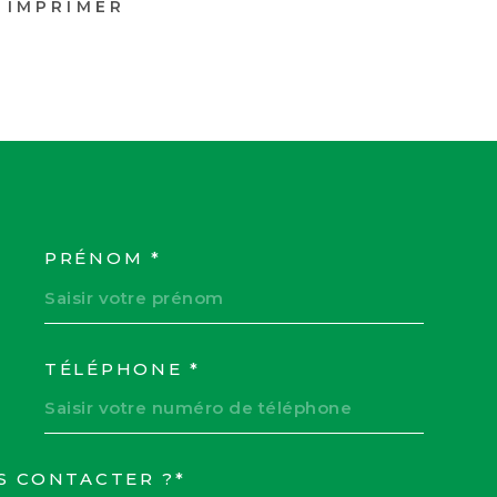
IMPRIMER
PRÉNOM *
COORDONNEES
TÉLÉPHONE *
S CONTACTER ?*
EDEMANDE