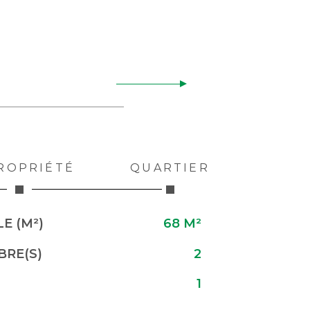
ROPRIÉTÉ
QUARTIER
E (M²)
68 M²
RE(S)
2
1