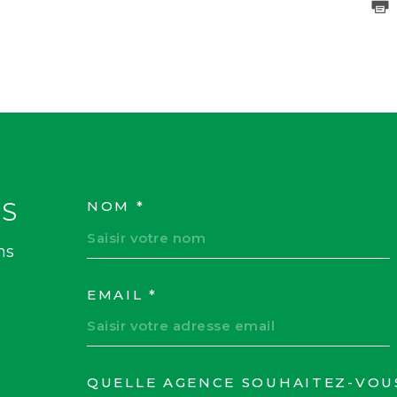
S
NOM *
TRAD_MELTEM_VOS
ns
EMAIL *
QUELLE AGENCE SOUHAITEZ-VOU
TRAD_MELTEM_VOR