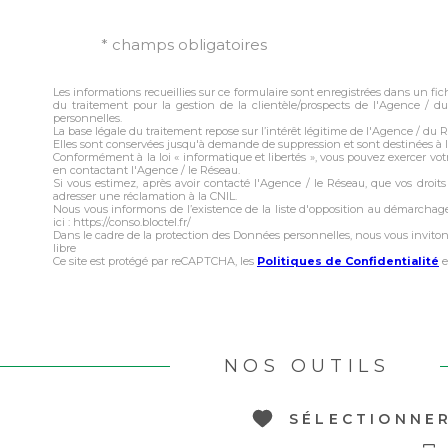
* champs obligatoires
Les informations recueillies sur ce formulaire sont enregistrées dans un f
du traitement pour la gestion de la clientèle/prospects de l'Agence /
personnelles.
La base légale du traitement repose sur l’intérêt légitime de l'Agence / du 
Elles sont conservées jusqu'à demande de suppression et sont destinées à 
Conformément à la loi « informatique et libertés », vous pouvez exercer votr
en contactant l'Agence / le Réseau.
Si vous estimez, après avoir contacté l'Agence / le Réseau, que vos droit
adresser une réclamation à la CNIL.
Nous vous informons de l’existence de la liste d'opposition au démarchage
ici : https://conso.bloctel.fr/
Dans le cadre de la protection des Données personnelles, nous vous invito
libre
Ce site est protégé par reCAPTCHA, les
Politiques de Confidentialité
e
NOS OUTILS
SÉLECTIONNE