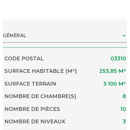
GÉNÉRAL
Caractérisque
Valeurs
CODE POSTAL
03310
SURFACE HABITABLE (M²)
253,85 M²
SURFACE TERRAIN
3 100 M²
NOMBRE DE CHAMBRE(S)
8
NOMBRE DE PIÈCES
10
NOMBRE DE NIVEAUX
3