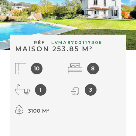
BUDGET
ACHETER À
Surface
L'INTERNAT
SURFACE
Pièces
ACTUALITÉS
RÉF :
PIÈCES
LVMA9700117306
MAISON 253.85 M²
BLOG
RÉFÉRENCE
10
8
CRITÈRES
SUPPLÉMENTAIRES
1
3
Piscine
Parking
Terrasse
3100 M²
RECHERCHER