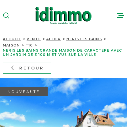
Aller
Aller
Aller
Aller
à
à
au
au
:
la
menu
contenu
VOTRE
recherche
principal
RECHERCHE
ACCUEIL
VENTE
ALLIER
NERIS LES BAINS
ACHETER
MAISON
T10
TYPE
NERIS LES BAINS GRANDE MAISON DE CARACTERE AVEC
D'OFFRE
VENTE
UN JARDIN DE 3 100 M ET VUE SUR LA VILLE
LOUER
RETOUR
TYPE
IMMOBILIER
DE
TYPE DE BIEN
PROFESSIO
BIEN
PAYS
PAYS
NOUVEAUTÉ
ESTIMER
VILLE
QUI SOMME
VILLE
Budget
NOUS RECR