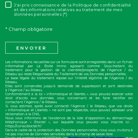
J'ai pris connaissance de la Politique de confidentialité
RÈGLEMENTATION
et des informations relatives au traitement de mes
données personnelles (*)
* Champ obligatoire
ENVOYER
Les informations recueillies sur ce formulaire sont enregistrées dans un fichier
informatisé par La Boite Immo agissant comme Sous-traitant du
traitement pour la gestion de la clientèle/prospects de l'Agence / du
Réseau qui reste Responsable du Traitement de vos Données personnelles.
La base légale du traitement repose sur l’intérêt légitime de l'Agence / du
Réseau.
Elles sont conservées jusqu'à demande de suppression et sont destinées
à l'Agence / au Réseau.
Conformément à la loi « informatique et libertés », vous pouvez exercer votre
droit d'accès aux données vous concernant et les faire rectifier en
contactant l'Agence / le Réseau.
Si vous estimez, après avoir contacté l'Agence / le Réseau, que vos droits
« Informatique et Libertés » ne sont pas respectés, vous pouvez adresser une
réclamation à la CNIL.
Nous vous informons de l’existence de la liste d'opposition au démarchage
téléphonique « Bloctel », sur laquelle vous pouvez vous inscrire ici :
https://conso.bloctel.fr/
Dans le cadre de la protection des Données personnelles, nous vous invitons à
ne pas inscrire de Données sensibles dans le champ de saisie libre