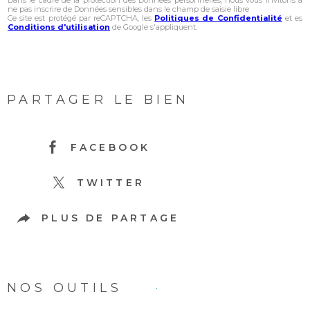
Dans le cadre de la protection des Données personnelles, nous vous invitons à
ne pas inscrire de Données sensibles dans le champ de saisie libre
Ce site est protégé par reCAPTCHA, les
Politiques de Confidentialité
et es
Conditions d'utilisation
de Google s'appliquent.
PARTAGER LE BIEN
FACEBOOK
TWITTER
PLUS DE PARTAGE
NOS OUTILS