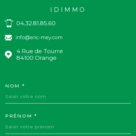
IDIMMO
04.32.81.85.60
info@eric-mey.com
4 Rue de Tourre
84100
Orange
NOM *
TRAD_MELTEM_VOSCOORD
PRÉNOM *