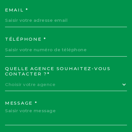
EMAIL *
TÉLÉPHONE *
QUELLE AGENCE SOUHAITEZ-VOUS
TRAD_MELTEM_VOREDEM
CONTACTER ?*
Choisir votre agence
MESSAGE *