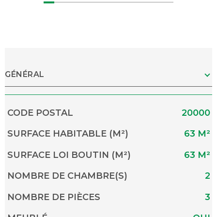
GÉNÉRAL
Caractérisque
Valeurs
CODE POSTAL
20000
SURFACE HABITABLE (M²)
63 M²
SURFACE LOI BOUTIN (M²)
63 M²
NOMBRE DE CHAMBRE(S)
2
NOMBRE DE PIÈCES
3