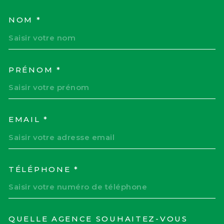
NOM *
TRAD_MELTEM_VOSCOORD
PRÉNOM *
EMAIL *
TÉLÉPHONE *
QUELLE AGENCE SOUHAITEZ-VOUS
TRAD_MELTEM_VOREDEM