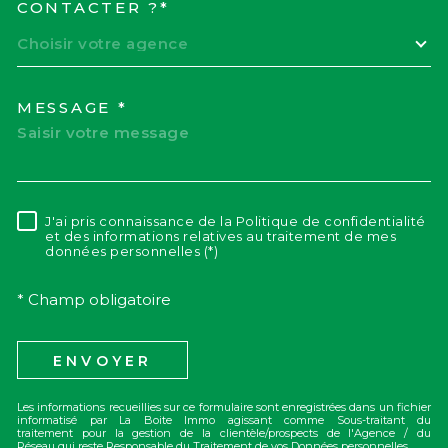
CONTACTER ?*
Choisir votre agence
MESSAGE *
J'ai pris connaissance de la Politique de confidentialité
RÈGLEMENTATION
et des informations relatives au traitement de mes
données personnelles (*)
* Champ obligatoire
ENVOYER
Les informations recueillies sur ce formulaire sont enregistrées dans un fichier
informatisé par La Boite Immo agissant comme Sous-traitant du
traitement pour la gestion de la clientèle/prospects de l'Agence / du
Réseau qui reste Responsable du Traitement de vos Données personnelles.