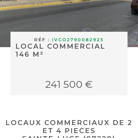
BUDGET
ACHETER À
Surface
L'INTERNAT
SURFACE
Pièces
RÉF :
ACTUALITÉS
IVCO2790082925
PIÈCES
LOCAL COMMERCIAL
146 M²
BLOG
RÉFÉRENCE
CRITÈRES
241 500 €
SUPPLÉMENTAIRES
Piscine
Parking
Terrasse
RECHERCHER
LOCAUX COMMERCIAUX DE 2
ET 4 PIECES