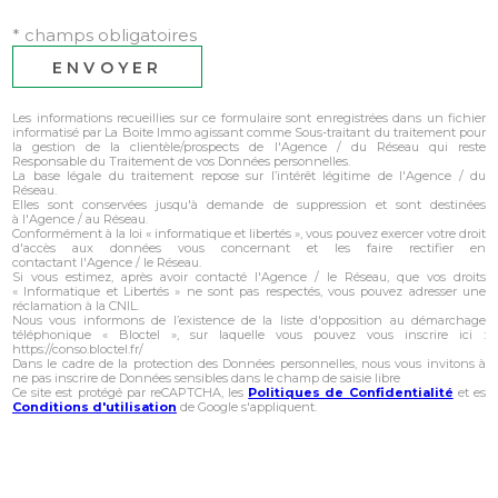
* champs obligatoires
ENVOYER
Les informations recueillies sur ce formulaire sont enregistrées dans un fichier
informatisé par La Boite Immo agissant comme Sous-traitant du traitement pour
la gestion de la clientèle/prospects de l'Agence / du Réseau qui reste
Responsable du Traitement de vos Données personnelles.
La base légale du traitement repose sur l’intérêt légitime de l'Agence / du
Réseau.
Elles sont conservées jusqu'à demande de suppression et sont destinées
à l'Agence / au Réseau.
Conformément à la loi « informatique et libertés », vous pouvez exercer votre droit
d'accès aux données vous concernant et les faire rectifier en
contactant l'Agence / le Réseau.
Si vous estimez, après avoir contacté l'Agence / le Réseau, que vos droits
« Informatique et Libertés » ne sont pas respectés, vous pouvez adresser une
réclamation à la CNIL.
Nous vous informons de l’existence de la liste d'opposition au démarchage
téléphonique « Bloctel », sur laquelle vous pouvez vous inscrire ici :
https://conso.bloctel.fr/
Dans le cadre de la protection des Données personnelles, nous vous invitons à
ne pas inscrire de Données sensibles dans le champ de saisie libre
Ce site est protégé par reCAPTCHA, les
Politiques de Confidentialité
et es
Conditions d'utilisation
de Google s'appliquent.