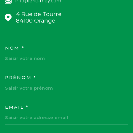
info@eric-mey.com
4 Rue de Tourre
84100
Orange
NOM *
TRAD_MELTEM_VOSCOORD
PRÉNOM *
EMAIL *