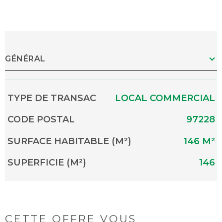
GÉNÉRAL
Caractérisque
Valeurs
TYPE DE TRANSAC
LOCAL COMMERCIAL
CODE POSTAL
97228
SURFACE HABITABLE (M²)
146 M²
SUPERFICIE (M²)
146
CETTE OFFRE
VOUS