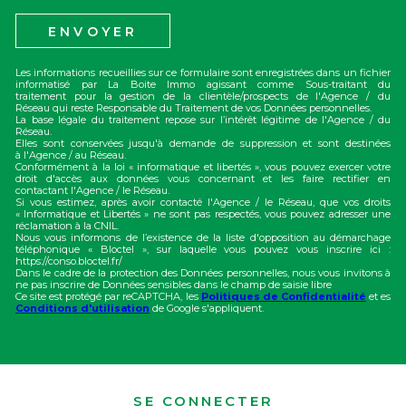
ENVOYER
Les informations recueillies sur ce formulaire sont enregistrées dans un fichier
informatisé par La Boite Immo agissant comme Sous-traitant du
traitement pour la gestion de la clientèle/prospects de l'Agence / du
Réseau qui reste Responsable du Traitement de vos Données personnelles.
La base légale du traitement repose sur l’intérêt légitime de l'Agence / du
Réseau.
Elles sont conservées jusqu'à demande de suppression et sont destinées
à l'Agence / au Réseau.
Conformément à la loi « informatique et libertés », vous pouvez exercer votre
droit d'accès aux données vous concernant et les faire rectifier en
contactant l'Agence / le Réseau.
Si vous estimez, après avoir contacté l'Agence / le Réseau, que vos droits
« Informatique et Libertés » ne sont pas respectés, vous pouvez adresser une
réclamation à la CNIL.
Nous vous informons de l’existence de la liste d'opposition au démarchage
téléphonique « Bloctel », sur laquelle vous pouvez vous inscrire ici :
https://conso.bloctel.fr/
Dans le cadre de la protection des Données personnelles, nous vous invitons à
ne pas inscrire de Données sensibles dans le champ de saisie libre
Ce site est protégé par reCAPTCHA, les
Politiques de Confidentialité
et es
Conditions d'utilisation
de Google s'appliquent.
SE CONNECTER