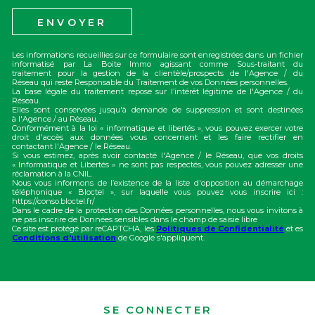
ENVOYER
Les informations recueillies sur ce formulaire sont enregistrées dans un fichier
informatisé par La Boite Immo agissant comme Sous-traitant du
traitement pour la gestion de la clientèle/prospects de l'Agence / du
Réseau qui reste Responsable du Traitement de vos Données personnelles.
La base légale du traitement repose sur l’intérêt légitime de l'Agence / du
Réseau.
Elles sont conservées jusqu'à demande de suppression et sont destinées
à l'Agence / au Réseau.
Conformément à la loi « informatique et libertés », vous pouvez exercer votre
droit d'accès aux données vous concernant et les faire rectifier en
contactant l'Agence / le Réseau.
Si vous estimez, après avoir contacté l'Agence / le Réseau, que vos droits
« Informatique et Libertés » ne sont pas respectés, vous pouvez adresser une
réclamation à la CNIL.
Nous vous informons de l’existence de la liste d'opposition au démarchage
téléphonique « Bloctel », sur laquelle vous pouvez vous inscrire ici :
https://conso.bloctel.fr/
Dans le cadre de la protection des Données personnelles, nous vous invitons à
ne pas inscrire de Données sensibles dans le champ de saisie libre
Ce site est protégé par reCAPTCHA, les
Politiques de Confidentialité
et es
Conditions d'utilisation
de Google s'appliquent.
SE CONNECTER