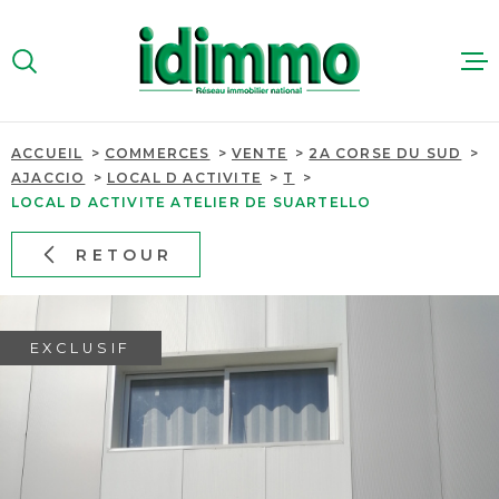
Aller
Aller
Aller
Aller
à
à
au
au
:
la
menu
contenu
VOTRE
recherche
principal
RECHERCHE
ACCUEIL
COMMERCES
VENTE
2A CORSE DU SUD
ACHETER
AJACCIO
LOCAL D ACTIVITE
T
TYPE
LOCAL D ACTIVITE ATELIER DE SUARTELLO
VENTE IMMOBILIER
D'OFFRE
LOUER
PROFESSIONNEL
RETOUR
TYPE
IMMOBILIER
DE
TYPE DE BIEN
PROFESSIO
BIEN
PAYS
EXCLUSIF
PAYS
ESTIMER
VILLE
QUI SOMME
VILLE
Budget
NOUS RECR