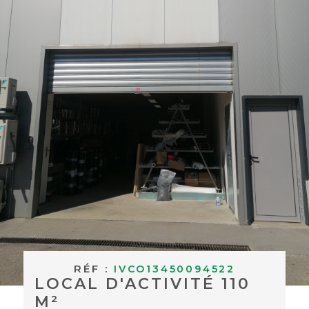
BUDGET
ACHETER À
Surface
L'INTERNAT
SURFACE
Pièces
ACTUALITÉS
PIÈCES
BLOG
RÉFÉRENCE
CRITÈRES
SUPPLÉMENTAIRES
Piscine
Parking
Terrasse
RECHERCHER
RÉF :
IVCO13450094522
LOCAL D'ACTIVITÉ 110
M²