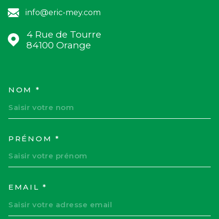
info@eric-mey.com
4 Rue de Tourre
84100
Orange
NOM *
TRAD_MELTEM_VOSCOORD
PRÉNOM *
EMAIL *