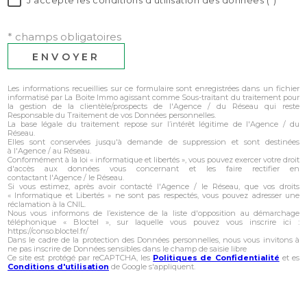
J'accepte les conditions d'utilisation des données (*)*
* champs obligatoires
ENVOYER
Les informations recueillies sur ce formulaire sont enregistrées dans un fichier
informatisé par La Boite Immo agissant comme Sous-traitant du traitement pour
la gestion de la clientèle/prospects de l'Agence / du Réseau qui reste
Responsable du Traitement de vos Données personnelles.
La base légale du traitement repose sur l’intérêt légitime de l'Agence / du
Réseau.
Elles sont conservées jusqu'à demande de suppression et sont destinées
à l'Agence / au Réseau.
Conformément à la loi « informatique et libertés », vous pouvez exercer votre droit
d'accès aux données vous concernant et les faire rectifier en
contactant l'Agence / le Réseau.
Si vous estimez, après avoir contacté l'Agence / le Réseau, que vos droits
« Informatique et Libertés » ne sont pas respectés, vous pouvez adresser une
réclamation à la CNIL.
Nous vous informons de l’existence de la liste d'opposition au démarchage
téléphonique « Bloctel », sur laquelle vous pouvez vous inscrire ici :
https://conso.bloctel.fr/
Dans le cadre de la protection des Données personnelles, nous vous invitons à
ne pas inscrire de Données sensibles dans le champ de saisie libre
Ce site est protégé par reCAPTCHA, les
Politiques de Confidentialité
et es
Conditions d'utilisation
de Google s'appliquent.