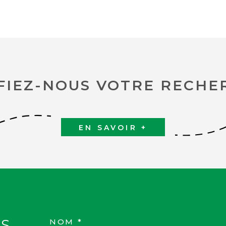
FIEZ-NOUS VOTRE RECHE
EN SAVOIR +
S
NOM *
TRAD_MELTEM_VOS