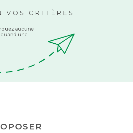
 VOS CRITÈRES
NOUS RECR
manquez aucune
ti quand une
ACHETER À
L'INTERNATI
ACTUALITÉS
BLOG
ROPOSER