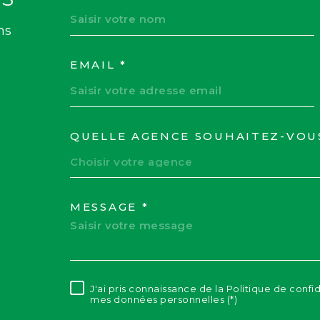
ns
EMAIL *
QUELLE AGENCE SOUHAITEZ-VOU
TRAD_MELTEM_VOR
Choisir votre agence
MESSAGE *
J'ai pris connaissance de la Politique de confi
RÈGLEMENTATION
mes données personnelles (*)