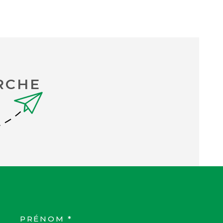
RCHE
PRÉNOM *
COORDONNEES