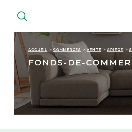
Aller
Aller
Aller
Aller
à
à
au
au
:
la
menu
contenu
recherche
principal
ACCUEIL
COMMERCES
VENTE
ARIEGE
FONDS-DE-COMMER