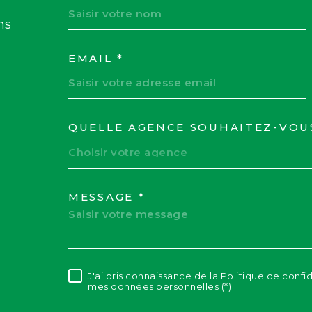
ns
EMAIL *
QUELLE AGENCE SOUHAITEZ-VOU
TRAD_MELTEM_VOR
Choisir votre agence
MESSAGE *
J'ai pris connaissance de la Politique de confi
RÈGLEMENTATION
mes données personnelles (*)