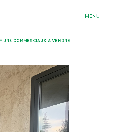
MENU
ACHETER
 MURS COMMERCIAUX A VENDRE
LOUER
IMMOBILIER
PROFESSION
ESTIMER
QUI SOMMES