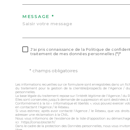
MESSAGE *
J'ai pris connaissance de la Politique de confident
traitement de mes données personnelles (*)*
* champs obligatoires
Les informations recueillies sur ce formulaire sont enregistrées dans un f
du traitement pour la gestion de la clientèle/prospects de l'Agence /
personnelles.
La base légale du traitement repose sur l’intérêt légitime de l'Agence / du 
Elles sont conservées jusqu'à demande de suppression et sont destinées à 
Conformément à la loi « informatique et libertés », vous pouvez exercer votr
en contactant l'Agence / le Réseau.
Si vous estimez, après avoir contacté l'Agence / le Réseau, que vos droit
adresser une réclamation à la CNIL.
Nous vous informons de l’existence de la liste d'opposition au démarchage
ici : https://conso.bloctel.fr/
Dans le cadre de la protection des Données personnelles, nous vous invito
libre