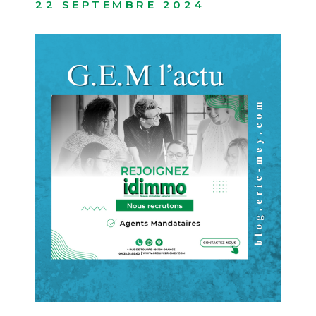
BUDGET
22 SEPTEMBRE 2024
ACHETER À
Surface
L'INTERNAT
SURFACE
Pièces
ACTUALITÉS
PIÈCES
BLOG
RÉFÉRENCE
CRITÈRES
SUPPLÉMENTAIRES
Piscine
Parking
Terrasse
RECHERCHER