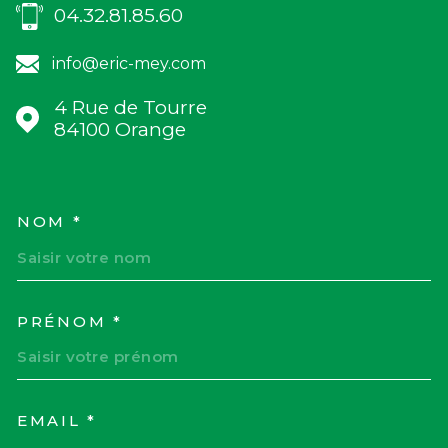
04.32.81.85.60
info@eric-mey.com
4 Rue de Tourre
84100
Orange
NOM *
TRAD_MELTEM_VOSCOORD
PRÉNOM *
EMAIL *