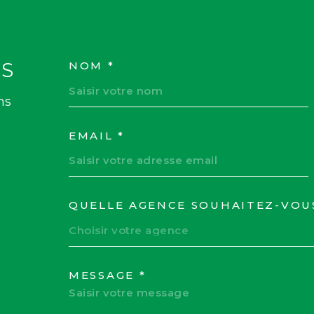
S
NOM *
TRAD_MELTEM_VOS
ns
EMAIL *
QUELLE AGENCE SOUHAITEZ-VOU
TRAD_MELTEM_VOR
Choisir votre agence
MESSAGE *