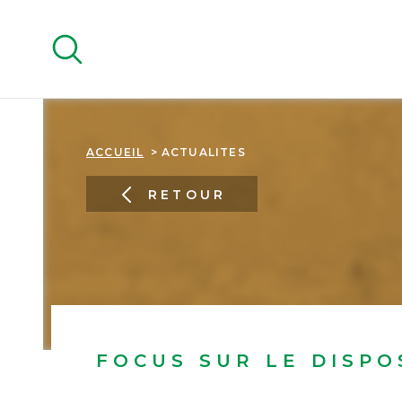
Aller
Aller
Aller
Aller
à
à
au
au
:
la
menu
contenu
recherche
principal
ACCUEIL
ACTUALITES
RETOUR
FOCUS SUR LE DISPO