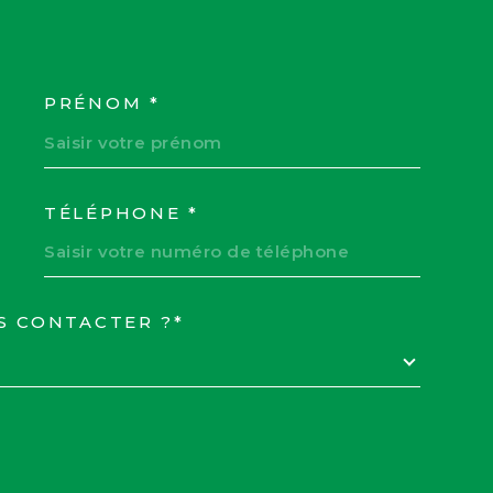
PRÉNOM *
COORDONNEES
TÉLÉPHONE *
S CONTACTER ?*
EDEMANDE