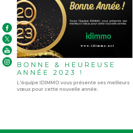
LIRE L'ARTICLE
BONNE & HEUREUSE
ANNÉE 2023 !
L'équipe IDIMMO vous présente ses meilleurs
vœux pour cette nouvelle année.