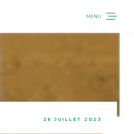
MENU
ACHETER
LOUER
IMMOBILIER
PROFESSION
ESTIMER
26 JUILLET 2023
QUI SOMMES