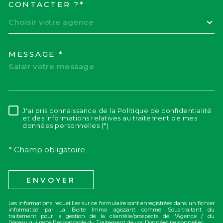
CONTACTER ?*
Choisir votre agence
MESSAGE *
J'ai pris connaissance de la Politique de confidentialité
RÈGLEMENTATION
et des informations relatives au traitement de mes
données personnelles (*)
* Champ obligatoire
ENVOYER
Les informations recueillies sur ce formulaire sont enregistrées dans un fichier
informatisé par La Boite Immo agissant comme Sous-traitant du
traitement pour la gestion de la clientèle/prospects de l'Agence / du
Réseau qui reste Responsable du Traitement de vos Données personnelles.