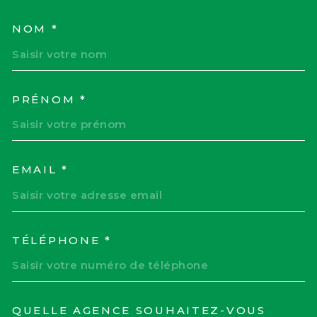
NOM *
TRAD_MELTEM_VOSCOORD
PRÉNOM *
EMAIL *
TÉLÉPHONE *
QUELLE AGENCE SOUHAITEZ-VOUS
TRAD_MELTEM_VOREDEM