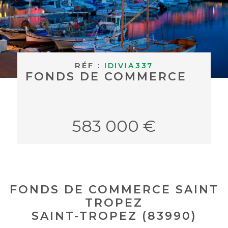
BUDGET
ACHETER À
Surface
L'INTERNAT
SURFACE
Pièces
RÉF :
ACTUALITÉS
IDIVIA337
PIÈCES
FONDS DE COMMERCE
BLOG
RÉFÉRENCE
583 000 €
CRITÈRES
SUPPLÉMENTAIRES
Piscine
Parking
Terrasse
FONDS DE COMMERCE SAINT
RECHERCHER
TROPEZ
SAINT-TROPEZ (83990)