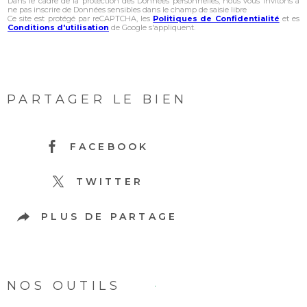
Dans le cadre de la protection des Données personnelles, nous vous invitons à
ne pas inscrire de Données sensibles dans le champ de saisie libre
Ce site est protégé par reCAPTCHA, les
Politiques de Confidentialité
et es
Conditions d'utilisation
de Google s'appliquent.
PARTAGER LE BIEN
FACEBOOK
TWITTER
PLUS DE PARTAGE
NOS OUTILS